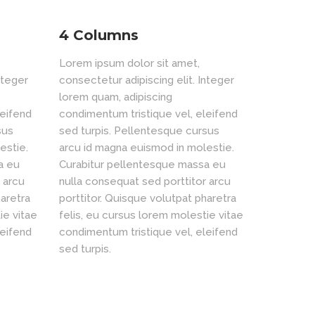
4 Columns
Lorem ipsum dolor sit amet,
nteger
consectetur adipiscing elit. Integer
lorem quam, adipiscing
leifend
condimentum tristique vel, eleifend
sus
sed turpis. Pellentesque cursus
estie.
arcu id magna euismod in molestie.
a eu
Curabitur pellentesque massa eu
 arcu
nulla consequat sed porttitor arcu
haretra
porttitor. Quisque volutpat pharetra
ie vitae
felis, eu cursus lorem molestie vitae
leifend
condimentum tristique vel, eleifend
sed turpis.