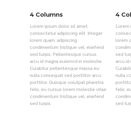
4 Columns
4 Co
Lorem ipsum dolor sit amet,
Lorem i
consectetur adipiscing elit. Integer
consect
lorem quam, adipiscing
lorem q
condimentum tristique vel, eleifend
condime
sed turpis. Pellentesque cursus
sed tur
arcu id magna euismod in molestie.
arcu id
Curabitur pellentesque massa eu
Curabi
nulla consequat sed porttitor arcu
nulla c
porttitor. Quisque volutpat pharetra
porttit
felis, eu cursus lorem molestie vitae
felis, 
condimentum tristique vel, eleifend
condime
sed turpis.
sed tur