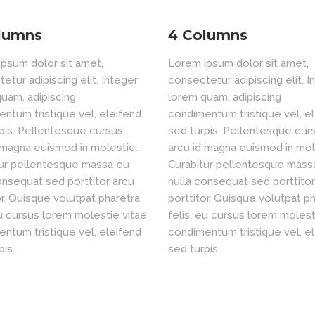
lumns
4 Columns
psum dolor sit amet,
Lorem ipsum dolor sit amet,
etur adipiscing elit. Integer
consectetur adipiscing elit. I
uam, adipiscing
lorem quam, adipiscing
ntum tristique vel, eleifend
condimentum tristique vel, e
pis. Pellentesque cursus
sed turpis. Pellentesque cur
 magna euismod in molestie.
arcu id magna euismod in mol
tur pellentesque massa eu
Curabitur pellentesque mass
onsequat sed porttitor arcu
nulla consequat sed porttitor
or. Quisque volutpat pharetra
porttitor. Quisque volutpat p
eu cursus lorem molestie vitae
felis, eu cursus lorem molest
ntum tristique vel, eleifend
condimentum tristique vel, e
pis.
sed turpis.