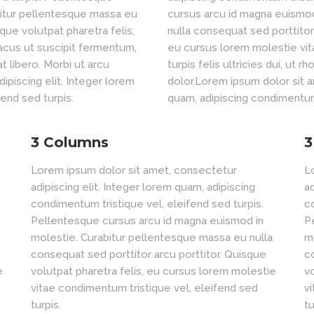
bitur pellentesque massa eu
cursus arcu id magna euismod
que volutpat pharetra felis,
nulla consequat sed porttitor 
lacus ut suscipit fermentum,
eu cursus lorem molestie vita
at libero. Morbi ut arcu
turpis felis ultricies dui, ut 
ipiscing elit. Integer lorem
dolor.Lorem ipsum dolor sit a
end sed turpis.
quam, adipiscing condimentum 
3 Columns
3
Lorem ipsum dolor sit amet, consectetur
L
adipiscing elit. Integer lorem quam, adipiscing
ad
condimentum tristique vel, eleifend sed turpis.
c
Pellentesque cursus arcu id magna euismod in
P
molestie. Curabitur pellentesque massa eu nulla
m
consequat sed porttitor arcu porttitor. Quisque
c
e
volutpat pharetra felis, eu cursus lorem molestie
v
vitae condimentum tristique vel, eleifend sed
v
turpis.
tu