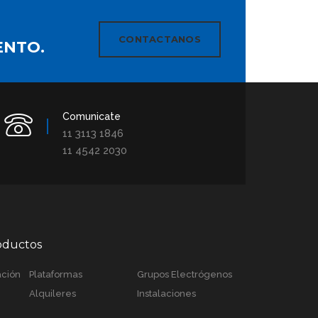
CONTACTANOS
ENTO.
Comunicate
11 3113 1846
11 4542 2030
roductos
ación
Plataformas
Grupos Electrógenos
Alquileres
Instalaciones