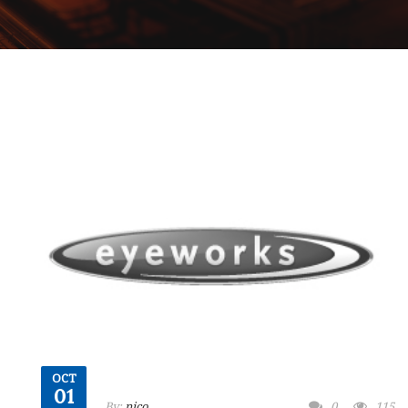
OCT
01
By:
nico
0
115