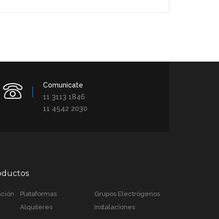
Comunicate
11 3113 1846
11 4542 2030
roductos
ación
Plataformas
Grupos Electrógenos
Alquileres
Instalaciones