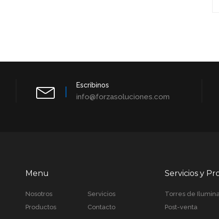
Escribinos
info@forzasoluciones.com
Menu
Servicios y P
Nosotros
Servicios
Torres de Ilumin
Productos
Contacto
Post-venta