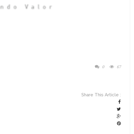
0
67
Share This Article :