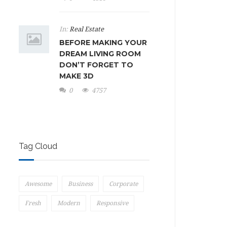
In:
Real Estate
BEFORE MAKING YOUR
DREAM LIVING ROOM
DON’T FORGET TO
MAKE 3D
0
4757
Tag Cloud
Awesome
Business
Corporate
Fresh
Modern
Responsive