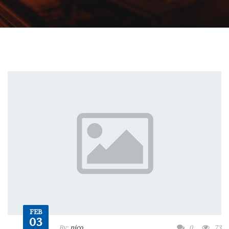
FEB
03
By:
nico
0
73