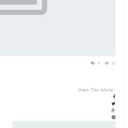
0
61
Share This Article :