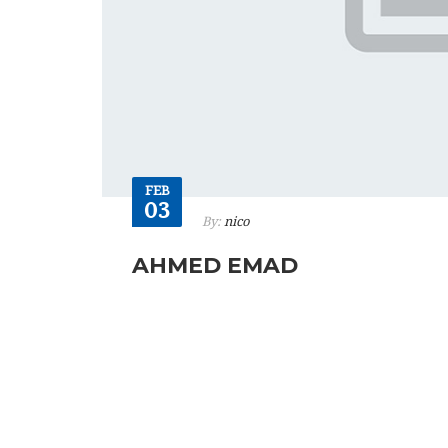
FEB
03
By:
nico
AHMED EMAD