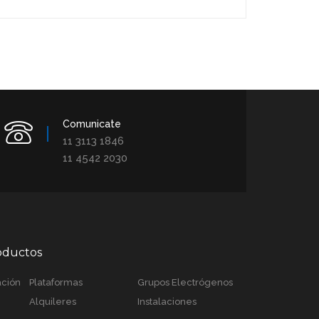
Comunicate
11 3113 1846
11 4542 2030
roductos
ación
Plataformas
Grupos Electrógenos
Alquileres
Instalaciones