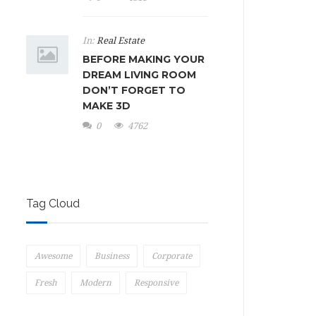
In:
Real Estate
BEFORE MAKING YOUR
DREAM LIVING ROOM
DON’T FORGET TO
MAKE 3D
0
4762
Tag Cloud
Awesome
Business
Corporate
Fresh
Modern
Responsive