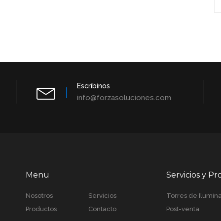
Escribinos
info@forzasoluciones.com
Menu
Servicios y P
Nosotros
Servicios
Torres de Ilumin
Productos
Contacto
Post-venta